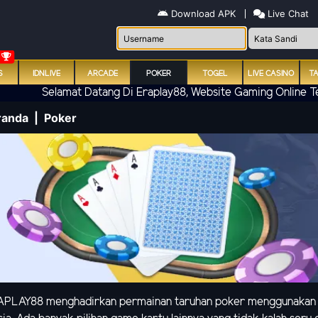
Download APK
Live Chat
O
S
IDNLIVE
ARCADE
POKER
TOGEL
LIVE CASINO
T
, Website Gaming Online Terbaik & Terpercaya Dengan Lis
randa
Poker
PLAY88 menghadirkan permainan taruhan poker menggunakan uan