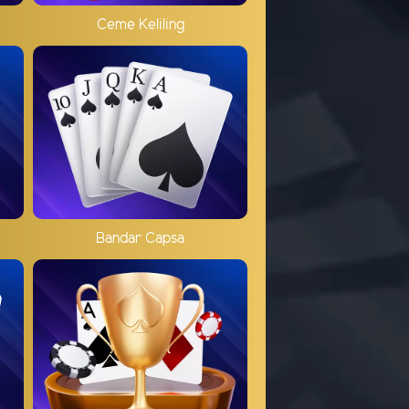
Ceme Keliling
Bandar Capsa