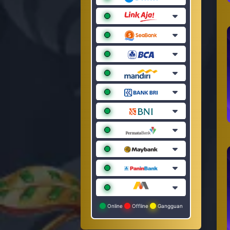
Online
Offline
Gangguan