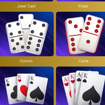
Joker Cash
Poker
Domino
Ceme