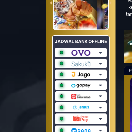
A
k
ta
JADWAL BANK OFFLINE
P